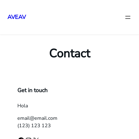
AVEAV
Saltar
al
contenido
Contact
Get in touch
Hola
email@email.com
(123) 123 123